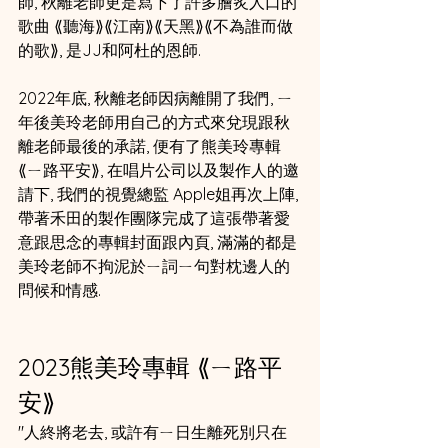
師, 秋離老師更是寫下了許多膾炙人口的
歌曲 ⟪聽海⟫⟪江南⟫⟪天黑⟫⟪不為誰而做
的歌⟫, 是JJ和阿杜的恩師.
2022年底, 秋離老師因病離開了我們, ㄧ
年後美玲老師用自己的方式來兌現跟秋
離老師最後的承諾, 便有了熊美玲專輯
⟪ㄧ路平安⟫, 在唱片公司以及製作人的邀
請下, 我們的視覺總監 Apple姐再次上陣, 
帶著禾田的製作團隊完成了這張帶著愛
意跟思念的專輯封面跟內頁, 滿滿的都是
美玲老師不拘泥於ㄧ詞ㄧ句對枕邊人的
問候和情感.
2023熊美玲專輯 ⟪ㄧ路平
安⟫
"人終將老去, 或許有ㄧ日生離死別只在