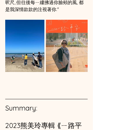
呎尺, 但往後每ㄧ縷拂過你臉頰的風, 都
是我深情款款的注視著你."
Summary:
2023熊美玲專輯 ⟪ㄧ路平