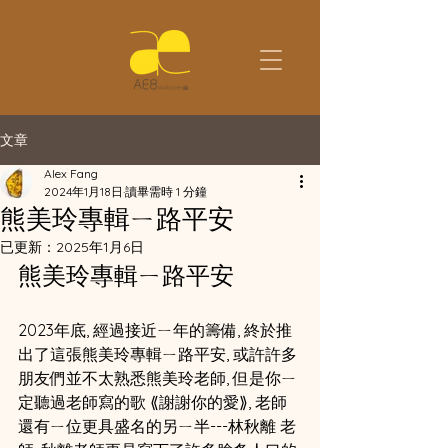
文章
Alex Fang
2024年1月18日
讀畢需時 1 分鐘
熊美玲專輯ㄧ路平安
已更新：
2025年1月6日
熊美玲專輯ㄧ路平安
2023年底, 經過接近ㄧ年的籌備, 終於推
出了這張熊美玲專輯ㄧ路平安, 或許許多
朋友們並不太熟悉熊美玲老師, 但是你ㄧ
定聽過老師寫的歌 ⟪謝謝你的愛⟫, 老師
還有ㄧ位更具盛名的另ㄧ半---林秋離 老